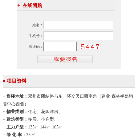
+
在线团购
姓名：
手机号：
验证码：
项目资料
■
+
售楼地址：
邓州市团结路与东一环交叉口西南角（建业·森林半岛销
售中心西侧）
+
物业类别：
住宅、花园洋房、
+
建筑类型：
多层、小户型、
+
主力户型：
135㎡ 144㎡ 165㎡
+
绿 化 率：
35 %