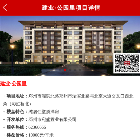
建业·公园里项目详情
建业·公园里
+
项目地址：
邓州市湍滨北路邓州市湍滨北路与北京大道交叉口西北
角（彩虹桥北）
+
楼盘特色：
纯居住墅质洋房
+
开发单位：
邓州市宛盛置业有限公司
+
服务热线：
62366666
+
楼盘价格：
10000
元/平米