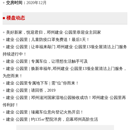
+
交房时间：
2020年12月
楼盘动态
■
+
美好新家，悦迎君归，邓州建业·公园里恭迎业主回家
+
建业·公园里 | 儿童防疫口罩免费送！最后1天！
+
建业·公园里 | 让幸福来敲门.邓州建业·公园里13项全屋清洁上门服务
持续进行中！
+
建业·公园里 | 专属车位，让理想生活触手可及
+
建业·公园里 | 焕新幸福年,邓州建业·公园里13项全屋清洁上门服务，
为您而来！
+
建业·公园里专属地下车 | 需“位”你而来！
+
建业·公园里 | 请回答，2019
+
建业·公园里 | 邓州湍河国家湿地公园验收成功！邓州建业·公园里再
传利好！
+
建业·公园里 | 瑧藏车位意向登记火热开启！
+
建业·公园里 | 约135㎡墅院洋房，启幕邓州高阶生活